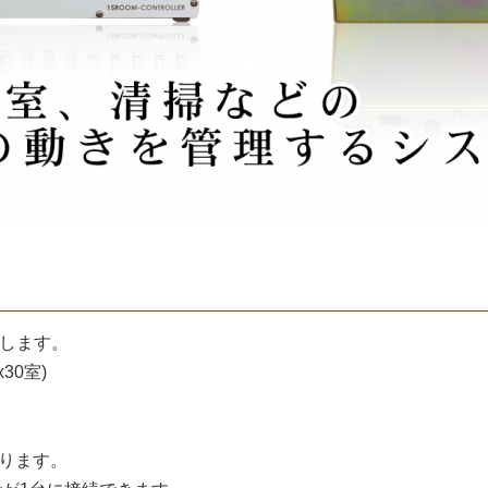
続します。
30室)
なります。