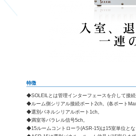
特徴
◆SOLEILとは管理インターフェースを介して接
◆ルーム側シリアル接続ポート2ch。(各ポートMax
◆選別パネルシリアルポート1ch。
◆満室等パラレル信号5ch。
◆15ルームコントローラ(ASR-15)は15室単位と